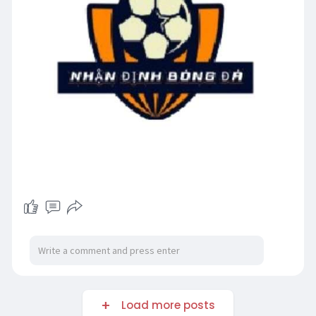
Load more posts