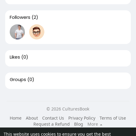
Followers
(2)
Likes
(0)
Groups
(0)
© 2026 CulturesBook
Home
About
Contact Us
Privacy Policy
Terms of Use
Request a Refund
Blog
More
Language
This website uses cookies to ensure you get the best