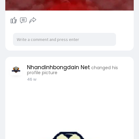
Nhandinhbongdain Net
changed his
profile picture
46 w