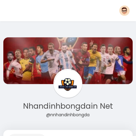
Nhandinhbongdain Net
@nnhandinhbongda