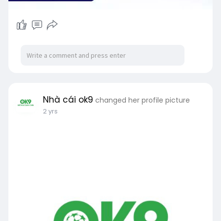
Nhà cái ok9
changed her profile picture
2 yrs