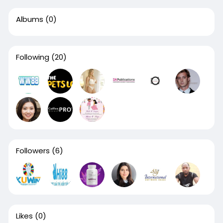
Albums
(0)
Following
(20)
Followers
(6)
Likes
(0)