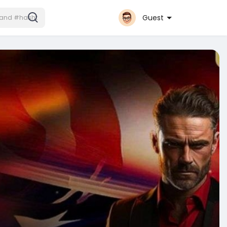
Guest