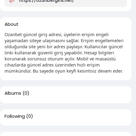
https://ozanbetgiris.net/
About
Ozanbet güncel giriş adresi, üyelerin erişim engeli
yaşamadan siteye ulaşmasını sağlar. Erişim engellemeleri
olduğunda site yeni bir adres paylaşır. Kullanıcılar güncel
linki kullanarak güvenli giriş yapabilir. Hesap bilgileri
korunarak sorunsuz oturum açılır. Mobil ve masaüstü
cihazlarda güncel adres üzerinden hızlı erişim
mümkündür. Bu sayede oyun keyfi kesintisiz devam eder.
Albums
(0)
Following
(0)