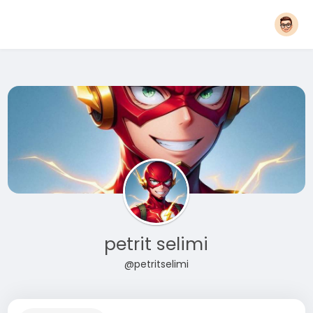
petrit selimi
@petritselimi