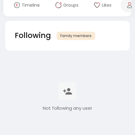
Timeline
Groups
Likes
Following
Family members
Not following any user