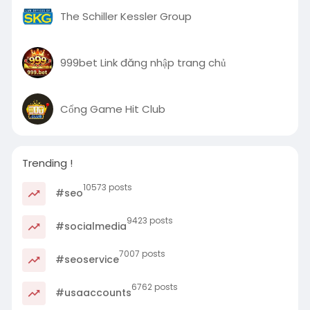
The Schiller Kessler Group
999bet Link đăng nhập trang chủ
Cổng Game Hit Club
Trending !
10573 posts
#seo
9423 posts
#socialmedia
7007 posts
#seoservice
6762 posts
#usaaccounts