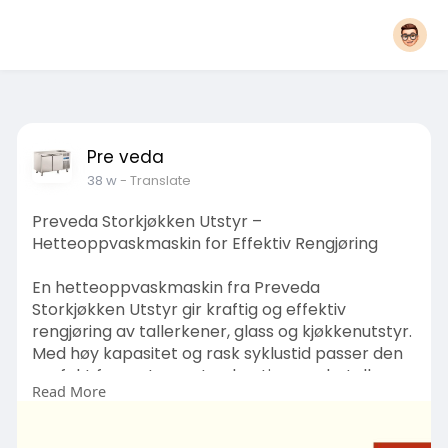
Pre veda
38 w
- Translate
Preveda Storkjøkken Utstyr –
Hetteoppvaskmaskin for Effektiv Rengjøring
En hetteoppvaskmaskin fra Preveda
Storkjøkken Utstyr gir kraftig og effektiv
rengjøring av tallerkener, glass og kjøkkenutstyr.
Med høy kapasitet og rask syklustid passer den
perfekt for restauranter, kantiner og hoteller.
Read More
Våre modeller er energieffektive, brukervennlige
og laget i rustfritt stål for lang levetid.
Hettekonstruksjonen gjør den ergonomisk i bruk