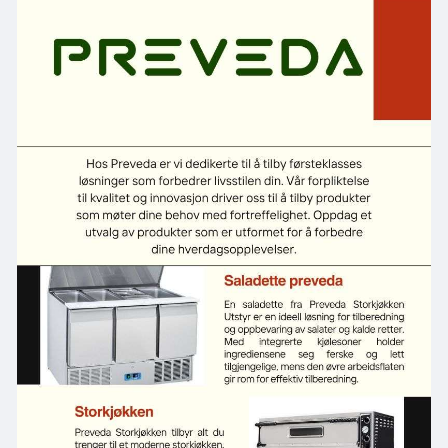
og reduserer belastningen på personalet.
https://preveda.no/produktkate....gori/aristarco
-oppva