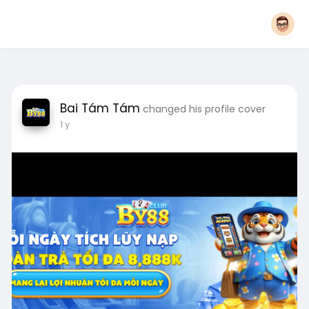
Bai Tám Tám
changed his profile cover
1 y