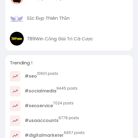
Sắc Đẹp Thiên Thần
789Win Cổng Giải Trí Cá Cược
Trending !
10601 posts
#seo
9445 posts
#socialmedia
7024 posts
#seoservice
6778 posts
#usaaccounts
6657 posts
#digitalmarketer