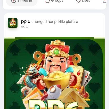
Timeline
Groups
Likes
pp 6
changed her profile picture
35 w