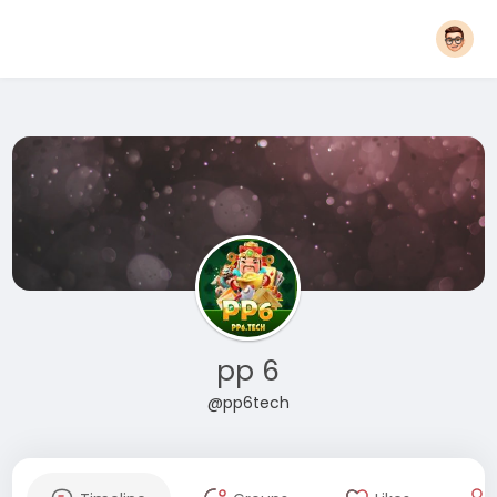
pp 6
@pp6tech