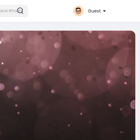
Guest