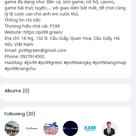
game đa dạng như: Bắn cá, slot game, nổ hũ, casino,
game bài trực tuyến,... với giao diện bắt mắt, dễ chơi cùng
tỷ lệ cược cao cho anh em cược thủ.
Thông tin chi tiết:
Thương hiệu nhà cái: PS99
Website: https://ps99.green/
Địa chỉ: 16 Ng. 132 Đ. Cầu Giấy, Quan Hoa, Cầu Giấy, Hà
Nội, Việt Nam
Email:
ps99green@gmail.com
Phone: 0927614502
Hashtag: #ps99 #ps99green #ps99dangky #ps99dangnhap
#ps99trangchu
Albums
(0)
Following
(20)