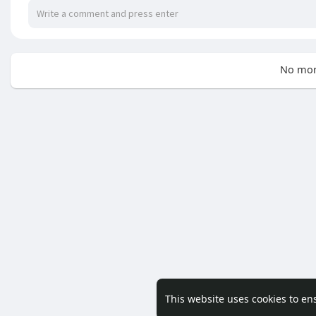
No mor
This website uses cookies to en