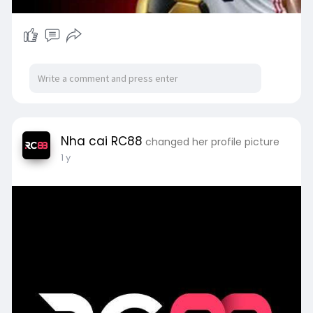
Nha cai RC88
changed her profile picture
1 y