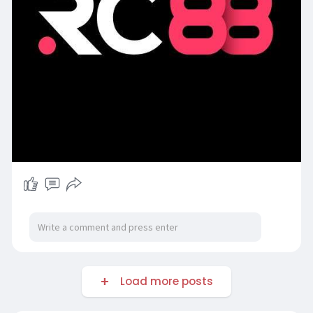
Load more posts