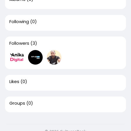
Following
(0)
Followers
(3)
Likes
(0)
Groups
(0)