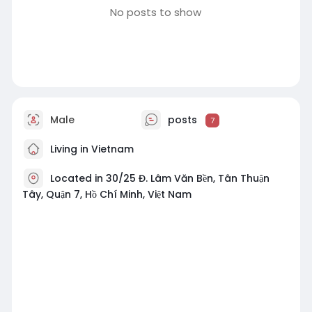
No posts to show
Male
posts
7
Living in Vietnam
Located in 30/25 Đ. Lâm Văn Bền, Tân Thuận
Tây, Quận 7, Hồ Chí Minh, Việt Nam