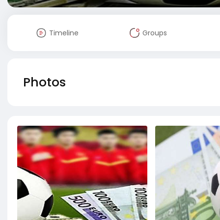
Timeline
Groups
Photos