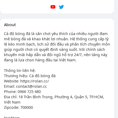
About
Cá độ bóng đá là sân chơi yêu thích của nhiều người đam
mê bóng đá và khao khát lợi nhuận. Hệ thống cung cấp tỷ
lệ kèo minh bạch, lịch sử đối đầu và phân tích chuyên môn
giúp người chơi có quyết định sáng suốt. Với chính sách
khuyến mãi hấp dẫn và đội ngũ hỗ trợ 24/7, nền tảng này
đang là lựa chọn hàng đầu tại Việt Nam.
Thông tin liên hệ:
Thương hiệu: Cá độ bóng đá
Website: https://rolan.cc/
Email:
contact@rolan.cc
Phone: 0966 725 480
Địa chỉ: 18 Trần Bình Trọng, Phường 4, Quận 5, TP.HCM,
Việt Nam
Zipcode: 700000
Hashtag: