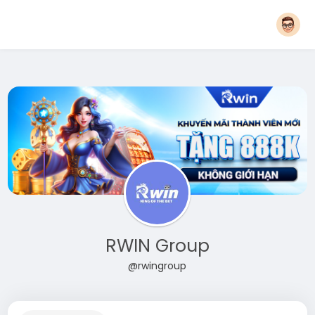
RWIN Group
@rwingroup