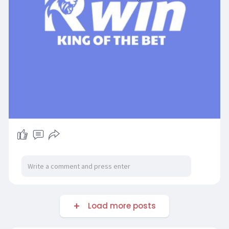
Load more posts