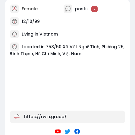
Female
posts
2
12/10/99
Living in Vietnam
Located in 758/50 Xô Viết Nghệ Tĩnh, Phường 25,
Bình Thạnh, Hồ Chí Minh, Việt Nam
https://rwin.group/