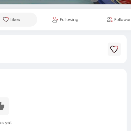
Likes
Following
Follower
es yet