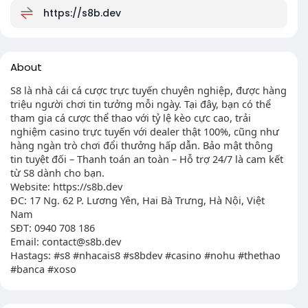
https://s8b.dev
About
S8 là nhà cái cá cược trực tuyến chuyên nghiệp, được hàng
triệu người chơi tin tưởng mỗi ngày. Tại đây, bạn có thể
tham gia cá cược thể thao với tỷ lệ kèo cực cao, trải
nghiệm casino trực tuyến với dealer thật 100%, cũng như
hàng ngàn trò chơi đổi thưởng hấp dẫn. Bảo mật thông
tin tuyệt đối – Thanh toán an toàn – Hỗ trợ 24/7 là cam kết
từ S8 dành cho bạn.
Website: https://s8b.dev
ĐC: 17 Ng. 62 P. Lương Yên, Hai Bà Trưng, Hà Nội, Việt
Nam
SĐT: 0940 708 186
Email:
contact@s8b.dev
Hastags: #s8 #nhacais8 #s8bdev #casino #nohu #thethao
#banca #xoso