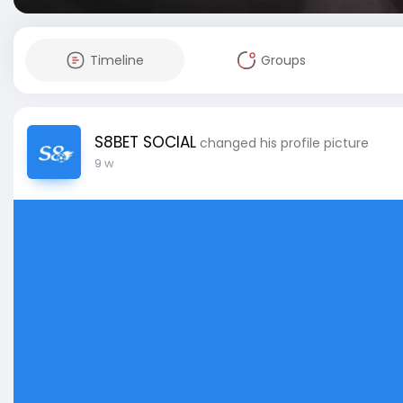
Timeline
Groups
S8BET SOCIAL
changed his profile picture
9 w