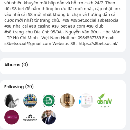
với nhiều khuyến mãi hấp dẫn và hỗ trợ cskh 24/7. Theo
dõi S8 bet để nắm thông tin ưu đãi mới nhất, cập nhật link
vào nhà cái S8 mới nhất không bị chặn và hướng dẫn cá
cược mới nhất từ trang chủ. #s8 #s8bet.social s8betsocial
#s8_nha_cai #s8_casino #s8_bet #s8_com #s8_club
#s8_trang_chu Địa Chỉ: 95/9A - Nguyễn Văn Bửu - Hóc Môn
- TP Hồ Chí Minh - Việt Nam Hotline: 0984567789 Email:
s8betsocial@gmail.com
Website: S8 : https://s8bet.social/
Albums
(0)
Following
(20)