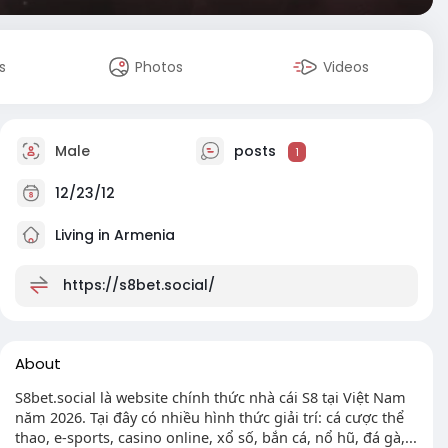
s
Photos
Videos
Male
posts
1
12/23/12
Living in Armenia
https://s8bet.social/
About
S8bet.social là website chính thức nhà cái S8 tại Việt Nam
năm 2026. Tại đây có nhiều hình thức giải trí: cá cược thể
thao, e-sports, casino online, xổ số, bắn cá, nổ hũ, đá gà,...