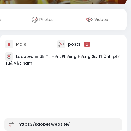
s
Photos
Videos
Male
posts
2
Located in 68 Tạ Hiện, Phường Hương Sơ, Thành phố
Huế, Việt Nam
https://saobet.website/