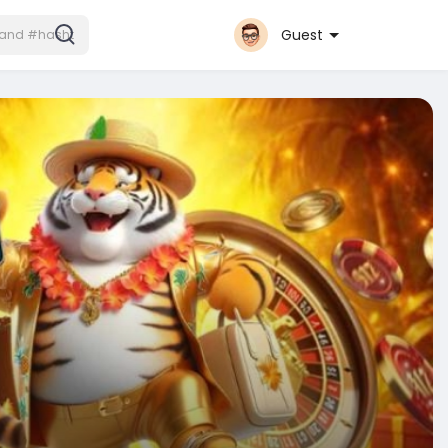
Guest