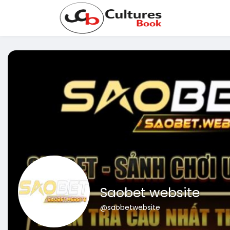
Saobet website
@saobetwebsite