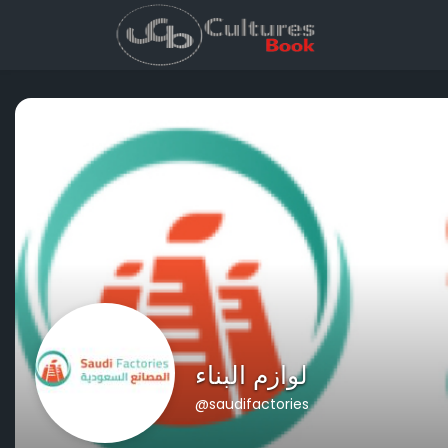
لوازم البناء
@saudifactories