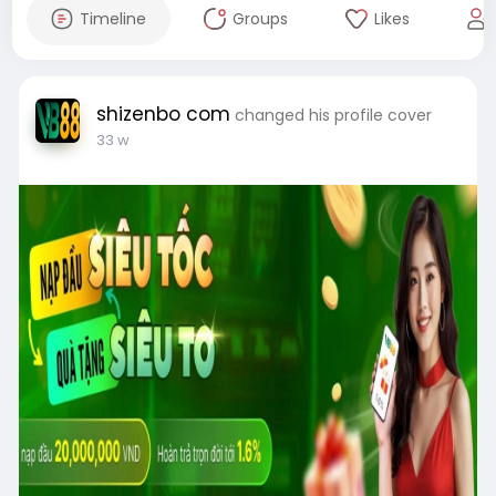
Timeline
Groups
Likes
shizenbo com
changed his profile cover
33 w