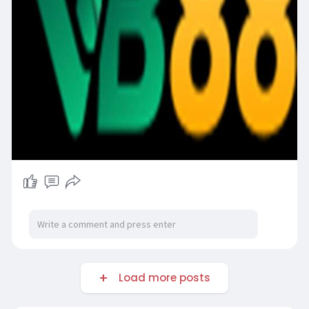
Load more posts