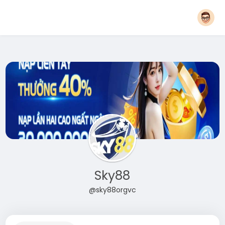
Sky88
@sky88orgvc