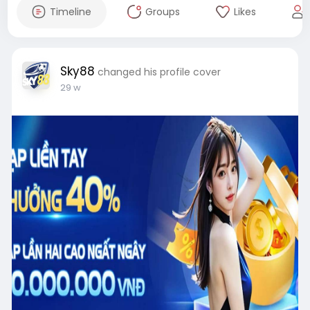
Timeline
Groups
Likes
Sky88
changed his profile cover
29 w