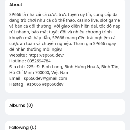
About
SP666 là nhà cái cá cược trực tuyến uy tín, cung cấp đa
dạng trò chơi như cá độ thể thao, casino live, slot game
và bắn cá đổi thưởng. Với giao diện hiện đại, tốc độ nạp
rút nhanh, bảo mật tuyệt đối và nhiều chương trình
khuyến mãi hấp dẫn, SP666 mang đến trải nghiệm cá
cược an toàn và chuyên nghiệp. Tham gia SP666 ngay
để nhận thưởng mỗi ngày!
Website : https://sp666.dev/
Hotline : 0352694784
Địa chỉ : 225c Đ. Bình Long, Bình Hưng Hoà A, Bình Tân,
Hồ Chí Minh 700000, Việt Nam
Email :
sp666dev@gmail.com
Hastag : #sp666 #sp666dev
Albums
(0)
Following
(0)