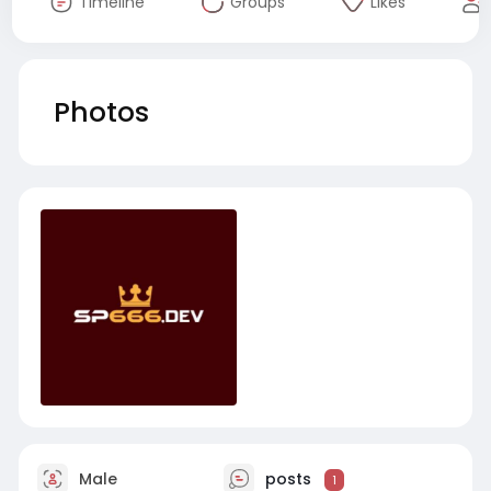
Timeline
Groups
Likes
Photos
Male
posts
1