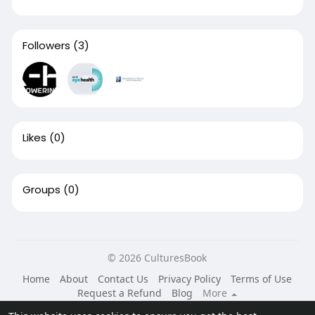
Followers
(3)
Likes
(0)
Groups
(0)
© 2026 CulturesBook
Home
About
Contact Us
Privacy Policy
Terms of Use
Request a Refund
Blog
More
Language