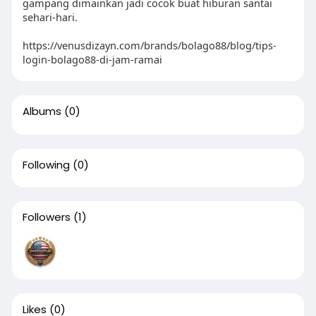
gampang dimainkan jadi cocok buat hiburan santai
sehari-hari.
https://venusdizayn.com/brands/bolago88/blog/tips-
login-bolago88-di-jam-ramai
Albums
(0)
Following
(0)
Followers
(1)
Likes
(0)