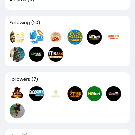
Following
(20)
Followers
(7)