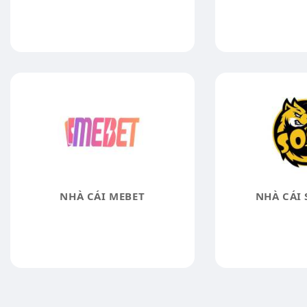
NHÀ CÁI MEBET
NHÀ CÁI 