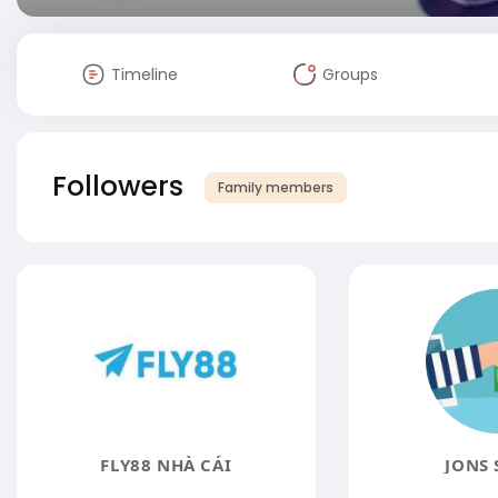
Timeline
Groups
Followers
Family members
FLY88 NHÀ CÁI
JONS 