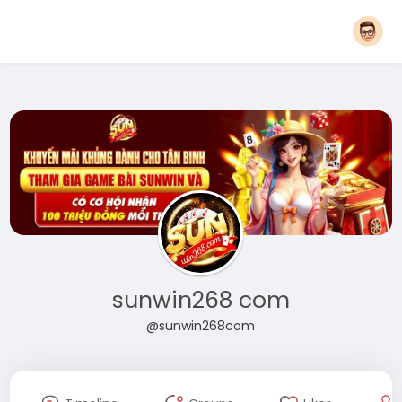
sunwin268 com
@sunwin268com