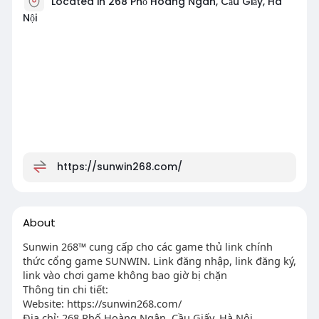
Located in 268 Phố Hoàng Ngân, Cầu Giấy, Hà
Nội
https://sunwin268.com/
About
Sunwin 268™ cung cấp cho các game thủ link chính
thức cổng game SUNWIN. Link đăng nhập, link đăng ký,
link vào chơi game không bao giờ bị chặn
Thông tin chi tiết:
Website: https://sunwin268.com/
Địa chỉ: 268 Phố Hoàng Ngân, Cầu Giấy, Hà Nội