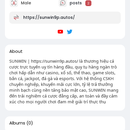
Male
posts
2
https://sunwin9p.autos/
About
SUNWIN | https://sunwin9p.autos/ là thương hiệu cá
cược trực tuyến uy tín hàng đầu, quy tụ hàng ngàn trò
chơi hấp dẫn như casino, xổ số, thể thao, game slots,
bắn cá, jackpot, đá gà và esports. Với hệ thống CSKH
chuyên nghiệp, khuyến mãi cực lớn, tỷ lệ trả thưởng
minh bạch cùng nền tảng bảo mật cao, SUNWIN mang
đến trải nghiệm cá cược đẳng cấp, an toàn và đầy cảm
xúc cho mọi người chơi đam mê giải trí thực thụ
Albums
(0)