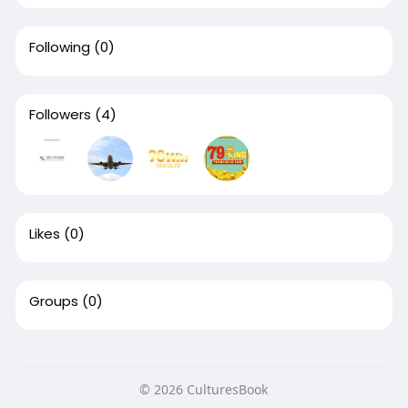
Following
(0)
Followers
(4)
Likes
(0)
Groups
(0)
© 2026 CulturesBook