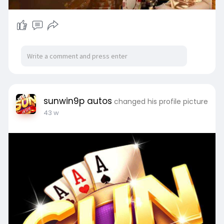
sunwin9p autos
changed his profile picture
43 w