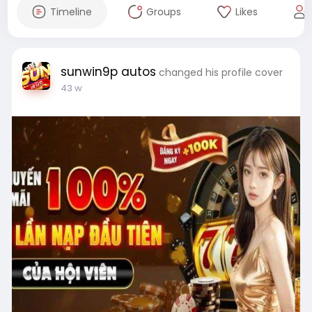
Timeline
Groups
Likes
sunwin9p autos
changed his profile cover
43 w