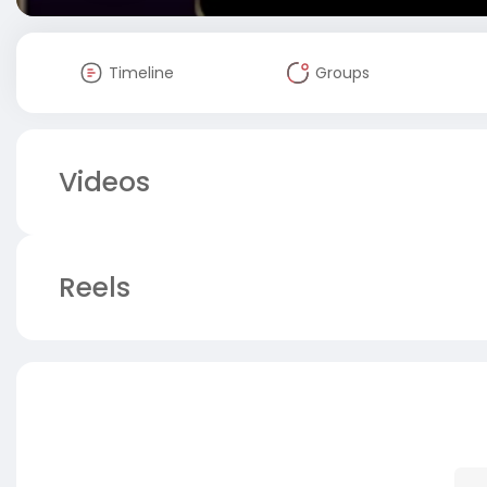
Timeline
Groups
Videos
Reels