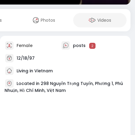
s
Photos
Videos
Female
posts
2
12/18/97
Living in Vietnam
Located in 298 Nguyễn Trọng Tuyển, Phường 1, Phú
Nhuận, Hồ Chí Minh, Việt Nam