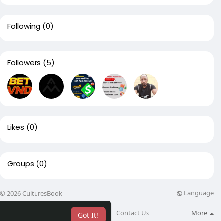
Following
(0)
Followers
(5)
Likes
(0)
Groups
(0)
Language
© 2026 CulturesBook
About
Blog
Contact Us
More
Got It!