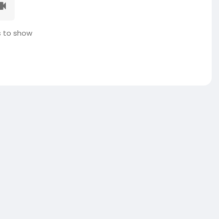
 to show