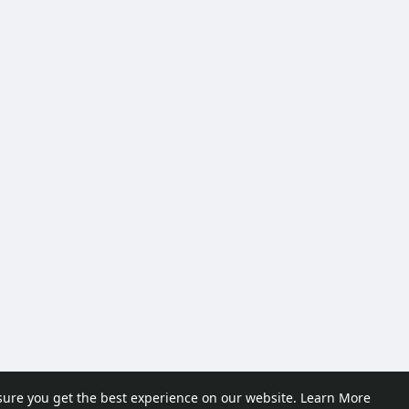
sure you get the best experience on our website.
Learn More