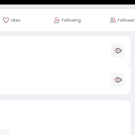
Likes
Following
Follower