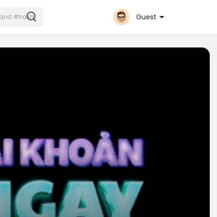
Guest