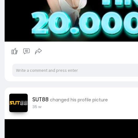
SUT88
changed his profile picture
35 w