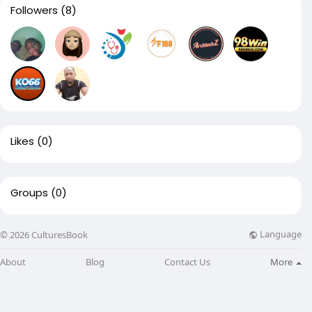
Followers
(8)
Likes
(0)
Groups
(0)
Language
© 2026 CulturesBook
About
Blog
Contact Us
More