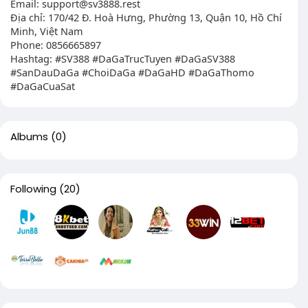
Email:
support@sv3888.rest
Địa chỉ: 170/42 Đ. Hoà Hưng, Phường 13, Quận 10, Hồ Chí
Minh, Việt Nam
Phone: 0856665897
Hashtag: #SV388 #DaGaTrucTuyen #DaGaSV388
#SanDauDaGa #ChoiDaGa #DaGaHD #DaGaThomo
#DaGaCuaSat
Albums
(0)
Following
(20)