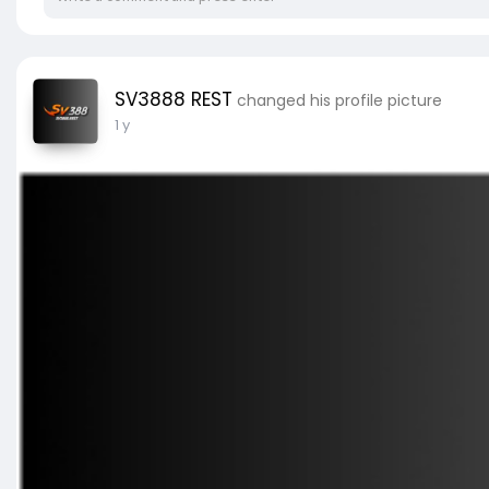
SV3888 REST
changed his profile picture
1 y