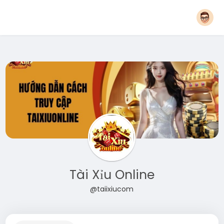
Tài Xỉu Online
@taiixiucom