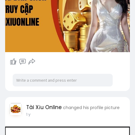
Tài Xỉu Online
changed his profile picture
1 y