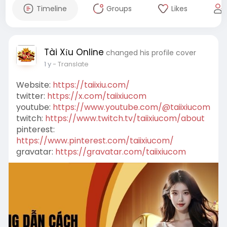
Timeline
Groups
Likes
Tài Xỉu Online
changed his profile cover
1 y
- Translate
Website:
https://taiixiu.com/
twitter:
https://x.com/taiixiucom
youtube:
https://www.youtube.com/@taiixiucom
twitch:
https://www.twitch.tv/taiixiucom/about
pinterest:
https://www.pinterest.com/taiixiucom/
gravatar:
https://gravatar.com/taiixiucom