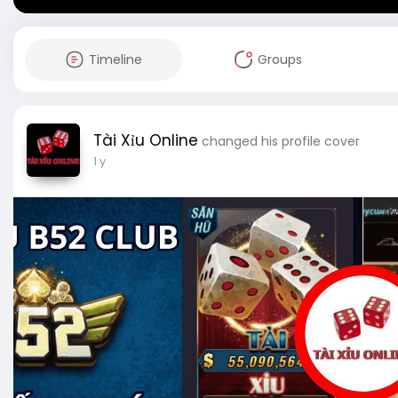
Timeline
Groups
Tài Xỉu Online
changed his profile cover
1 y