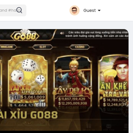
Guest