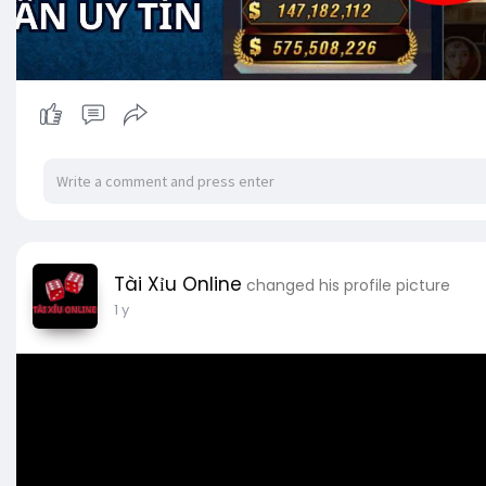
Tài Xỉu Online
changed his profile picture
1 y