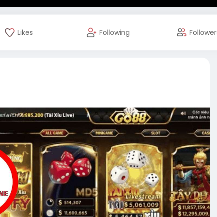
Likes
Following
Follower