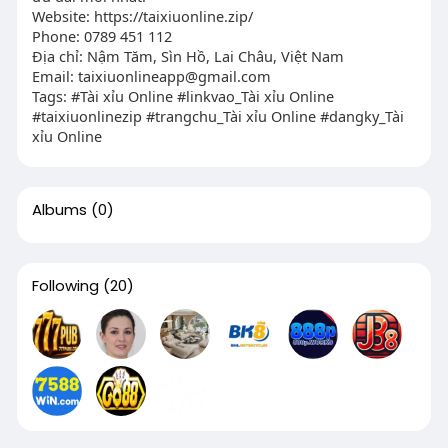
Website: https://taixiuonline.zip/
Phone: 0789 451 112
Địa chỉ: Nậm Tăm, Sìn Hồ, Lai Châu, Việt Nam
Email:
taixiuonlineapp@gmail.com
Tags: #Tài xỉu Online #linkvao_Tài xỉu Online
#taixiuonlinezip #trangchu_Tài xỉu Online #dangky_Tài
xỉu Online
Albums
(0)
Following
(20)