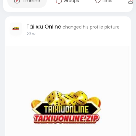
Timeline
Groups
Likes
Tài xỉu Online
changed his profile picture
23 w