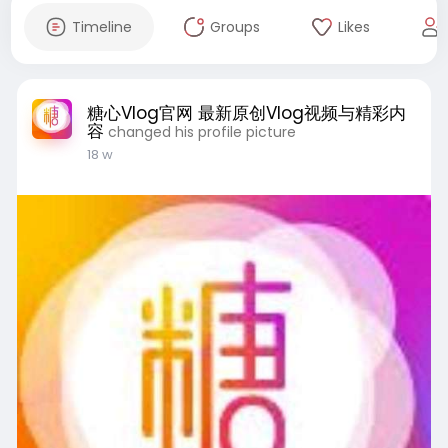
Timeline
Groups
Likes
糖心Vlog官网 最新原创Vlog视频与精彩内
容
changed his profile picture
18 w