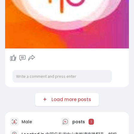
Load more posts
Male
posts
1