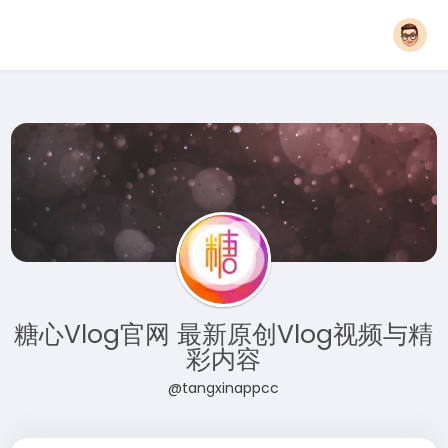
糖心Vlog官网 最新原创Vlog视频与精
彩内容
@tangxinappcc