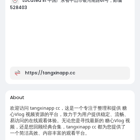
Located in 中国广东省中山市银湾南路61号，邮编
528403
https://tangxinapp.cc
About
欢迎访问 tangxinapp cc，这是一个专注于整理和提供 糖
心Vlog 视频资源的平台，致力于为用户提供稳定、流畅、
易访问的在线观看体验。无论您是寻找最新的 糖心Vlog 视
频，还是想回顾经典合集，tangxinapp cc 都为您提供了
一个简洁高效、内容丰富的观看平台。