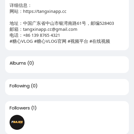
详细信息：
网站：https://tangxinapp.cc
地址：中国广东省中山市银湾南路61号，邮编528403
邮箱：
tangxinapp.cc@gmail.com
电话：+86 139 8765 4321
#糖心VLOG #糖心VLOG官网 #视频平台 #在线视频
Albums
(0)
Following
(0)
Followers
(1)