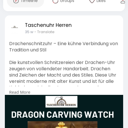
Timeline
Groups
Likes
Taschenuhr Herren
35 w
- Translate
Drachenschnitzuhr – Eine kühne Verbindung von
Tradition und Stil
Die kunstvollen Schnitzereien der Drachen-Uhr
zeugen von vollendeter Handarbeit. Drachen
sind Zeichen der Macht und des Stiles. Diese Uhr
vereint moderne mit alter Kunst und ist für alle
Liebhaber origineller Accessorien geradezu
Read More
geschaffen. Überzeugen Sie sich selbst, wie Sie
mit dieser edlen Uhr Ihrer Liebhaberei an
schöner Formgebung ein Gesicht geben können.
Besuchen Sie uns:
https://taschenuhr-
herren.de/p....roducts/dragon-carvi