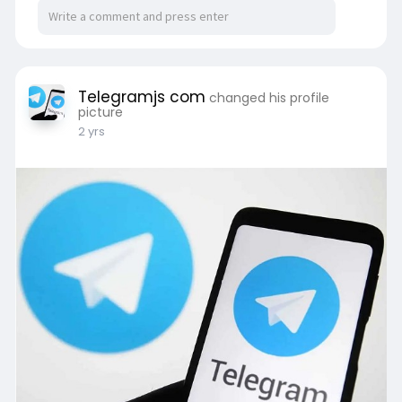
Telegramjs com
changed his profile
picture
2 yrs