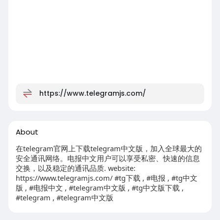
https://www.telegramjs.com/
About
在telegram官网上下载telegram中文版，加入全球最大的
安全通讯网络。电报中文用户可以享受私密、快速的信息
交换，以及稳定的通讯品质. website:
https://www.telegramjs.com/ #tg下载 , #电报 , #tg中文
版 , #电报中文 , #telegram中文版 , #tg中文版下载 ,
#telegram , #telegram中文版