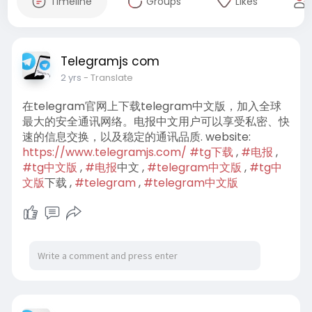
Timeline
Groups
Likes
Telegramjs com
2 yrs
- Translate
在telegram官网上下载telegram中文版，加入全球
最大的安全通讯网络。电报中文用户可以享受私密、快
速的信息交换，以及稳定的通讯品质. website:
https://www.telegramjs.com/
#tg下载
,
#电报
,
#tg中文版
,
#电报
中文 ,
#telegram中文版
,
#tg中
文版
下载 ,
#telegram
,
#telegram中文版