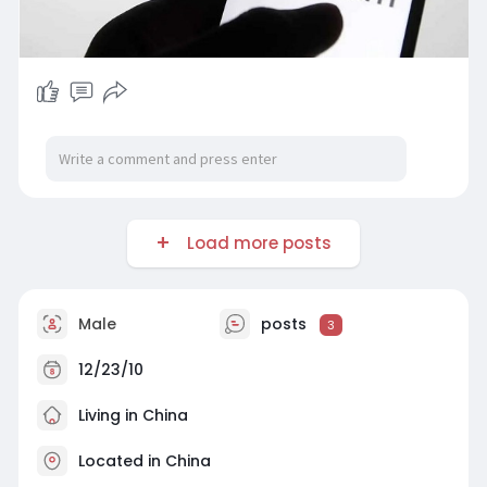
Load more posts
Male
posts
3
12/23/10
Living in China
Located in China