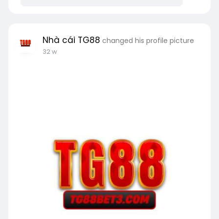
Nhà cái TG88
changed his profile picture
32 w