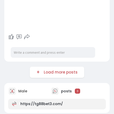
Load more posts
Male
posts
3
https://tg88bet3.com/