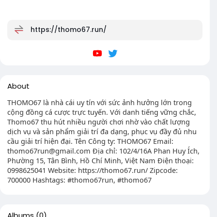
https://thomo67.run/
About
THOMO67 là nhà cái uy tín với sức ảnh hưởng lớn trong
cộng đồng cá cược trực tuyến. Với danh tiếng vững chắc,
Thomo67 thu hút nhiều người chơi nhờ vào chất lượng
dịch vụ và sản phẩm giải trí đa dạng, phục vụ đầy đủ nhu
cầu giải trí hiện đại. Tên Công ty: THOMO67 Email:
thomo67run@gmail.com
Địa chỉ: 102/4/16A Phan Huy Ích,
Phường 15, Tân Bình, Hồ Chí Minh, Việt Nam Điện thoại:
0998625041 Website: https://thomo67.run/ Zipcode:
700000 Hashtags: #thomo67run, #thomo67
Albums
(0)