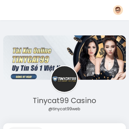
Tinycat99 Casino
@tinycat99web