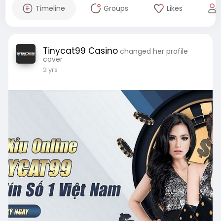
Timeline
Groups
Likes
Tinycat99 Casino
changed her profile
cover
2 yrs