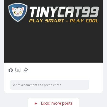
Load more posts