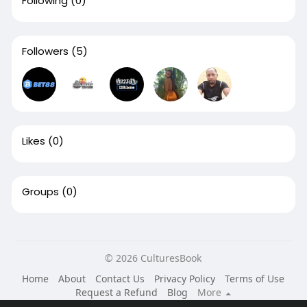
Following
(0)
Followers
(5)
Likes
(0)
Groups
(0)
© 2026 CulturesBook
Home
About
Contact Us
Privacy Policy
Terms of Use
Request a Refund
Blog
More