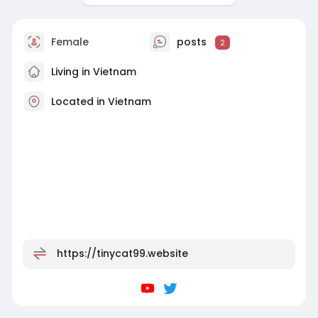
Female
posts
2
Living in Vietnam
Located in Vietnam
https://tinycat99.website