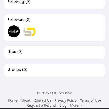
Following
(0)
Followers
(2)
Likes
(0)
Groups
(0)
© 2026 CulturesBook
Home
About
Contact Us
Privacy Policy
Terms of Use
Request a Refund
Blog
More