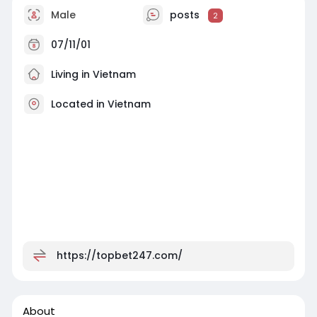
Male
posts
2
07/11/01
Living in Vietnam
Located in Vietnam
https://topbet247.com/
About