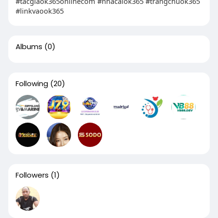
#tacgiaok365onlinecom #nhacaiok365 #trangchuok365
#linkvaook365
Albums
(0)
Following
(20)
Followers
(1)