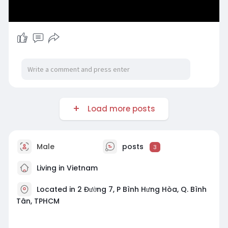
Load more posts
Male
posts
3
Living in Vietnam
Located in 2 Đường 7, P Bình Hưng Hòa, Q. Bình
Tân, TPHCM