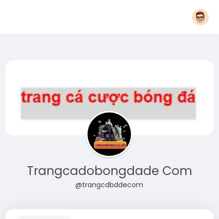
Trangcadobongdade Com
@trangcdbddecom