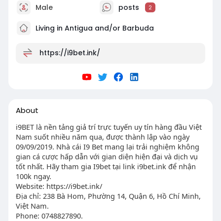
Male
posts
2
Living in Antigua and/or Barbuda
https://i9bet.ink/
About
i9BET là nền tảng giả trí trực tuyến uy tín hàng đầu Việt
Nam suốt nhiều năm qua, được thành lập vào ngày
09/09/2019. Nhà cái I9 Bet mang lại trải nghiệm không
gian cá cược hấp dẫn với gian diện hiện đại và dịch vụ
tốt nhất. Hãy tham gia I9bet tại link i9bet.ink để nhận
100k ngay.
Website: https://i9bet.ink/
Địa chỉ: 238 Bà Hom, Phường 14, Quận 6, Hồ Chí Minh,
Việt Nam.
Phone: 0748827890.