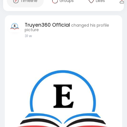
Timeline
Groups
Likes
Truyen360 Official
changed his profile
picture
31 w