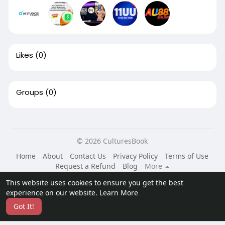
Likes
(0)
Groups
(0)
© 2026 CulturesBook
Home
About
Contact Us
Privacy Policy
Terms of Use
Request a Refund
Blog
More
Language
This website uses cookies to ensure you get the best
experience on our website.
Learn More
Got It!