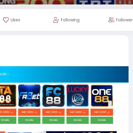
Likes
Following
Follower