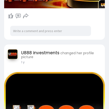
U888 investments
changed her profile
picture
1 y