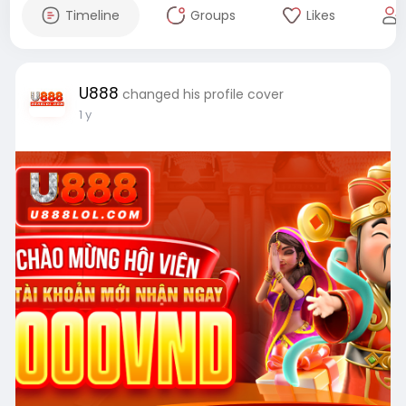
Timeline
Groups
Likes
U888
changed his profile cover
1 y