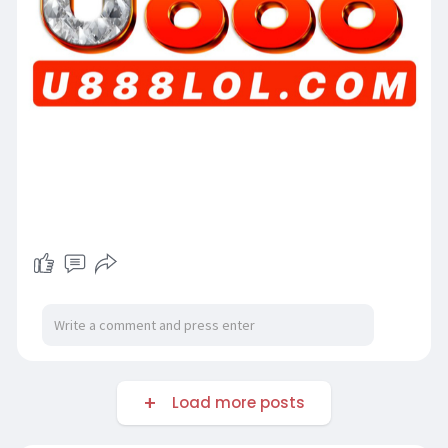
Load more posts