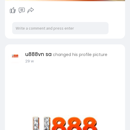
u888vn sa
changed his profile picture
29 w