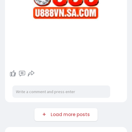
Load more posts