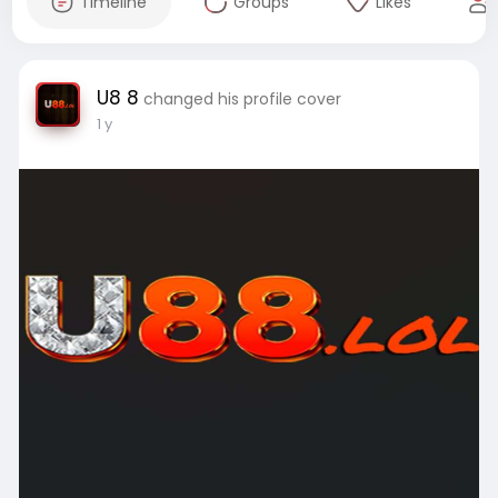
Timeline
Groups
Likes
U8 8
changed his profile cover
1 y