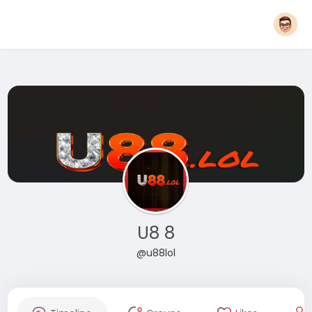
U8 8
@u88lol