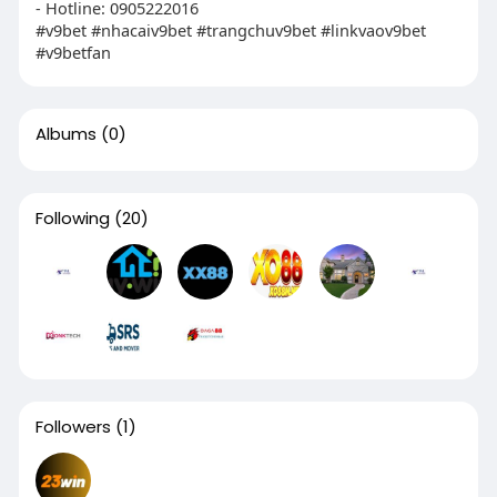
- Hotline: 0905222016
#v9bet #nhacaiv9bet #trangchuv9bet #linkvaov9bet
#v9betfan
Albums
(0)
Following
(20)
Followers
(1)