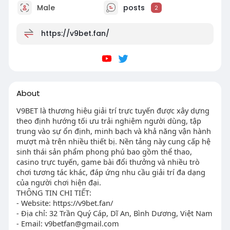
Male
posts
2
https://v9bet.fan/
About
V9BET là thương hiệu giải trí trực tuyến được xây dựng
theo định hướng tối ưu trải nghiệm người dùng, tập
trung vào sự ổn định, minh bạch và khả năng vận hành
mượt mà trên nhiều thiết bị. Nền tảng này cung cấp hệ
sinh thái sản phẩm phong phú bao gồm thể thao,
casino trực tuyến, game bài đổi thưởng và nhiều trò
chơi tương tác khác, đáp ứng nhu cầu giải trí đa dạng
của người chơi hiện đại.
THÔNG TIN CHI TIẾT:
- Website: https://v9bet.fan/
- Địa chỉ: 32 Trần Quý Cáp, Dĩ An, Bình Dương, Việt Nam
- Email:
v9betfan@gmail.com