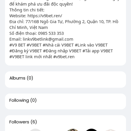
để khám phá ưu đãi độc quyền!
Thông tin chi tiết:
Website: https://v9bet.ren/
Địa chỉ: 77/16B Ngô Gia Tự, Phường 2, Quận 10, TP. Hồ
Chí Minh, Việt Nam
Số điện thoại: 0985 533 353
Email:
linkv9betlink@gmail.com
#V9 BET #V9BET #Nhà cái V9BET #Link vào V9BET
#Đăng ký V9BET #Đăng nhập V9BET #Tải app V9BET
#V9BET link mới nhất #v9bet.ren
Albums
(0)
Following
(0)
Followers
(6)