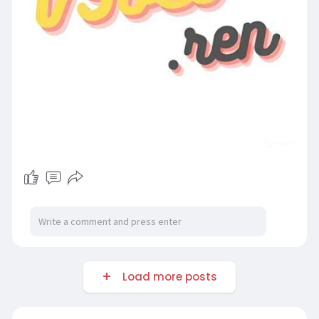
Load more posts